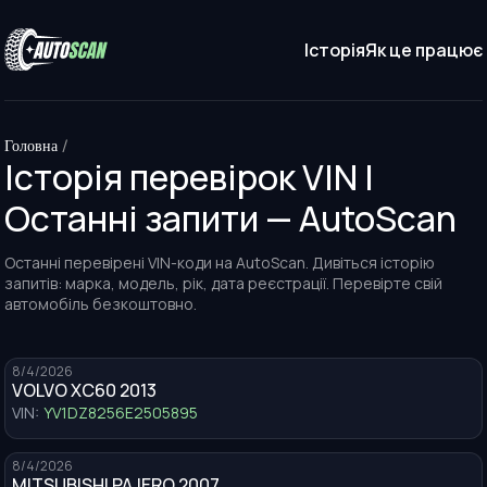
Історія
Як це працює
Головна
/
Історія перевірок VIN |
Останні запити — AutoScan
Останні перевірені VIN-коди на AutoScan. Дивіться історію
запитів: марка, модель, рік, дата реєстрації. Перевірте свій
автомобіль безкоштовно.
8/4/2026
VOLVO XC60 2013
VIN:
YV1DZ8256E2505895
8/4/2026
MITSUBISHI PAJERO 2007