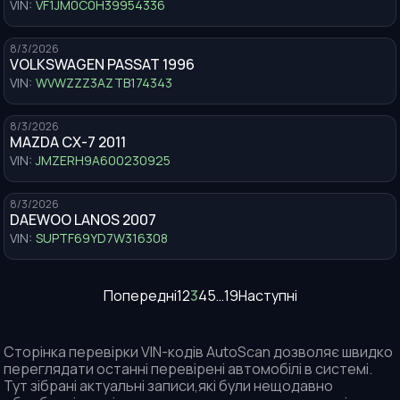
VIN:
VF1JM0C0H39954336
8/3/2026
VOLKSWAGEN PASSAT 1996
VIN:
WVWZZZ3AZTB174343
8/3/2026
MAZDA CX-7 2011
VIN:
JMZERH9A600230925
8/3/2026
DAEWOO LANOS 2007
VIN:
SUPTF69YD7W316308
Попередні
1
2
3
4
5
…
19
Наступні
Сторінка перевірки VIN-кодів AutoScan дозволяє швидко
переглядати останні перевірені автомобілі в системі.
Тут зібрані актуальні записи,які були нещодавно