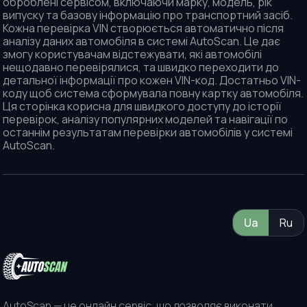
оброблені сервісом, включаючи марку, модель, рік
випуску та базову інформацію про транспортний засіб.
Кожна перевірка VIN створюється автоматично після
аналізу даних автомобіля в системі AutoScan. Це дає
змогу користувачам відстежувати, які автомобілі
нещодавно перевірялися, та швидко переходити до
детальної інформації про кожен VIN-код. Достатньо VIN-
коду щоб система сформувала повну картку автомобіля.
Ця сторінка корисна для швидкого доступу до історії
перевірок, аналізу популярних моделей та навігації по
останнім результатам перевірки автомобілів у системі
AutoScan.
Ua
Ru
AutoScan — це онлайн сервіс, що дозволяє виконати