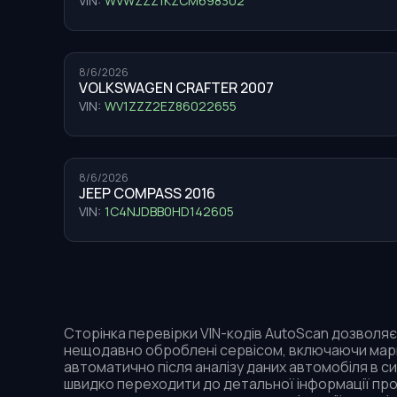
VIN:
WVWZZZ1KZCM698302
8/6/2026
VOLKSWAGEN CRAFTER 2007
VIN:
WV1ZZZ2EZ86022655
8/6/2026
JEEP COMPASS 2016
VIN:
1C4NJDBB0HD142605
Сторінка перевірки VIN-кодів AutoScan дозволяє 
нещодавно оброблені сервісом, включаючи марку
автоматично після аналізу даних автомобіля в с
швидко переходити до детальної інформації про