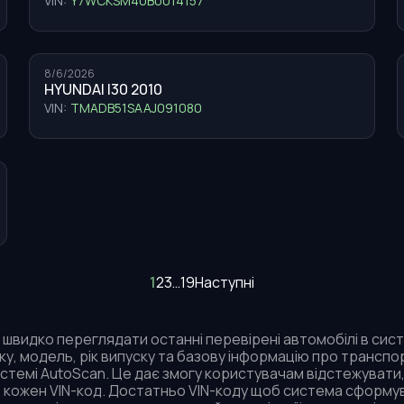
VIN:
Y7WCKSM40B0014157
8/6/2026
HYUNDAI I30 2010
VIN:
TMADB51SAAJ091080
1
2
3
…
19
Наступні
швидко переглядати останні перевірені автомобілі в систем
, модель, рік випуску та базову інформацію про транспор
истемі AutoScan. Це дає змогу користувачам відстежувати,
 кожен VIN-код. Достатньо VIN-коду щоб система сформув