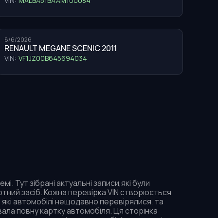
VIN:
MALBA51BAAM100084
8/6/2026
RENAULT MEGANE SCENIC 2011
VIN:
VF1JZ00B645694034
і. Тут зібрані актуальні записи,які були
тний засіб. Кожна перевірка VIN створюється
 які автомобілі нещодавно перевірялися, та
ала повну картку автомобіля. Ця сторінка