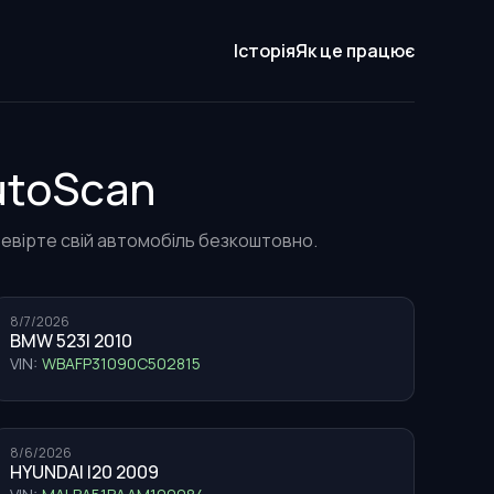
Історія
Як це працює
AutoScan
еревірте свій автомобіль безкоштовно.
8/7/2026
BMW 523I 2010
VIN:
WBAFP31090C502815
8/6/2026
HYUNDAI I20 2009