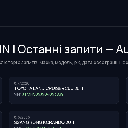
IN | Останні запити — 
я історію запитів: марка, модель, рік, дата реєстрації. П
8/7/2026
TOYOTA LAND CRUISER 200 2011
VIN:
JTMHV05J504053839
8/6/2026
SSANG YONG KORANDO 2011