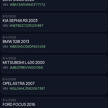
VIN:
WBA13AR06MCF77172
8/5/2026
KIA SEPHIA RS 2003
VIN:
KNEFB227235291887
8/4/2026
BMW 328I 2013
VIN:
WBA3A5C56DF601458
8/4/2026
MITSUBISHI L 400 2000
VIN:
JMBJZPB5VYA001366
8/4/2026
OPEL ASTRA 2007
VIN:
W0L0AHL3582067387
8/4/2026
FORD FOCUS 2016