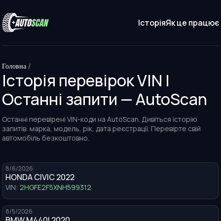
Історія
Як це працює
Головна
/
Історія перевірок VIN |
Останні запити — AutoScan
Останні перевірені VIN-коди на AutoScan. Дивіться історію
запитів: марка, модель, рік, дата реєстрації. Перевірте свій
автомобіль безкоштовно.
8/6/2026
HONDA CIVIC 2022
VIN:
2HGFE2F5XNH599312
8/5/2026
BMW M440I 2020