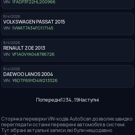
VIN:
1FADP3F22HL200966
8/4/2026
VOLKSWAGEN PASSAT 2015
VIN:
1VWAT7A34FC117145
8/4/2026
RENAULT ZOE 2013
VIN:
VF1AGVYA048786726
8/4/2026
DAEWOO LANOS 2004
VIN:
Y6DTF69YD4W213326
Попередні
1
2
3
4
…
19
Наступні
Сторінка перевірки VIN-кодів AutoScan дозволяє швидко
переглядати останні перевірені автомобілі в системі.
Тут зібрані актуальні записи,які були нещодавно