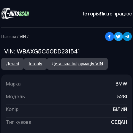
Історія
Як це працює
Головна
/
VIN
/
VIN:
WBAXG5C50DD231541
Деталі
Історія
Детальна інформація VIN
Марка
BMW
модель
528I
колір
БІЛИЙ
тип кузова
СЕДАН