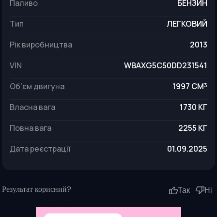
паливо
БЕНЗИН
тип
ЛЕГКОВИЙ
рік виробництва
2013
VIN
WBAXG5C50DD231541
об'єм двигуна
1997 СМ³
власна вага
1730 КГ
повна вага
2255 КГ
дата реєстрації
01.09.2025
Результат корисний?
Так
Ні