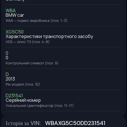
WBA
BMW car
WMI — індекс виробника (поз. 1–3)
XG5C50
Характеристики транспортного засобу
VDS — опис ТЗ (поз. 4–8)
0
0
Контрольний символ (поз. 9)
D
2013
Рік моделі (поз. 10)
D231541
Серійний номер
Унікальний ідентифікатор (поз. 11–17)
Історія за VIN
:
WBAXG5C50DD231541