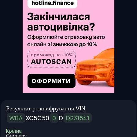
Результат розшифрування VIN
WBA
XG5C50
0
D
D231541
Країна
Germany