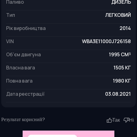
паливо
ДИЗЕЛЬ
тип
ЛЕГКОВИЙ
рік виробництва
2014
VIN
WBA3E11000J726158
об'єм двигуна
1995 СМ³
власна вага
1505 КГ
повна вага
1980 КГ
дата реєстрації
03.08.2021
Результат корисний?
Так
Ні