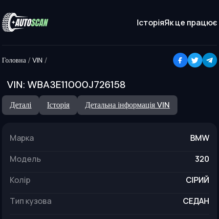
Історія
Як це працює
Головна
/
VIN
/
VIN:
WBA3E11000J726158
Деталі
Історія
Детальна інформація VIN
Марка
BMW
модель
320
колір
СІРИЙ
тип кузова
СЕДАН