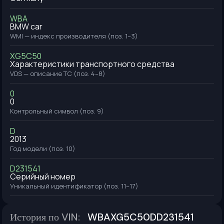
WBA
BMW car
WMI — индекс производителя (поз. 1–3)
XG5C50
Характеристики транспортного средства
VDS — описание ТС (поз. 4–8)
0
0
Контрольный символ (поз. 9)
D
2013
Год модели (поз. 10)
D231541
Серийный номер
Уникальный идентификатор (поз. 11–17)
История по VIN
:
WBAXG5C50DD231541