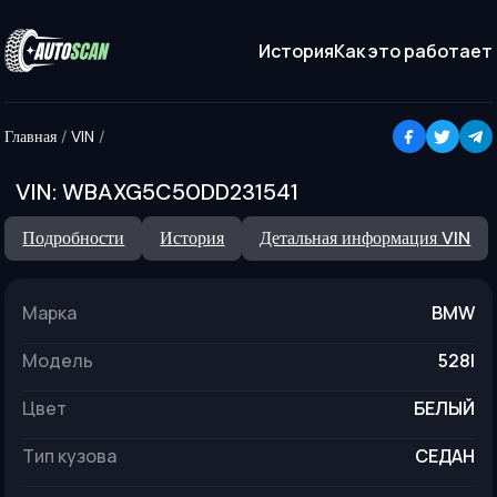
История
Как это работает
Главная
/
VIN
/
VIN:
WBAXG5C50DD231541
Подробности
История
Детальная информация VIN
Марка
BMW
модель
528I
цвет
БЕЛЫЙ
тип кузова
СЕДАН