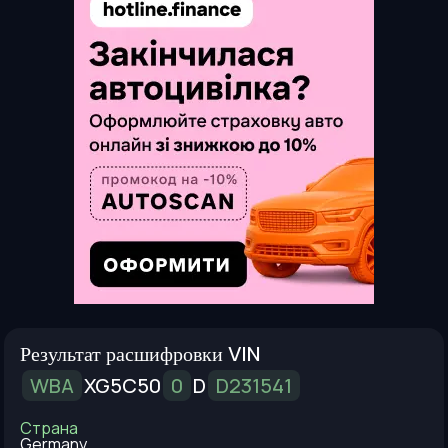
Результат расшифровки VIN
WBA
XG5C50
0
D
D231541
Страна
Germany